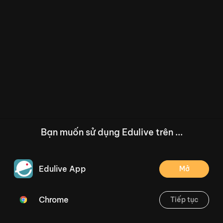
Bạn muốn sử dụng Edulive trên ...
Edulive App
Mở
Chrome
Tiếp tục
/--
[T03.1.008] Điểm - Đoạn thẳng (2 tiết) Trang 24
Thoát