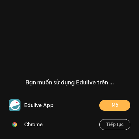
Bạn muốn sử dụng Edulive trên ...
Edulive App
Mở
Chrome
Tiếp tục
/--
[T03.1.012] Em làm được những gì? (tiết 1) Trang 19
Thoát