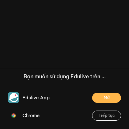
Bạn muốn sử dụng Edulive trên ...
Edulive App
Mở
Chrome
Tiếp tục
/--
Bài 14: Luyện tập _ Trang 59
Thoát