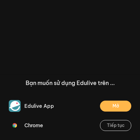
Bạn muốn sử dụng Edulive trên ...
Edulive App
Mở
Chrome
Tiếp tục
/--
Bài 30: Phép cộng số có hai chữ số với số có hai chữ số (Tiết 1) - Trang 48
Thoát