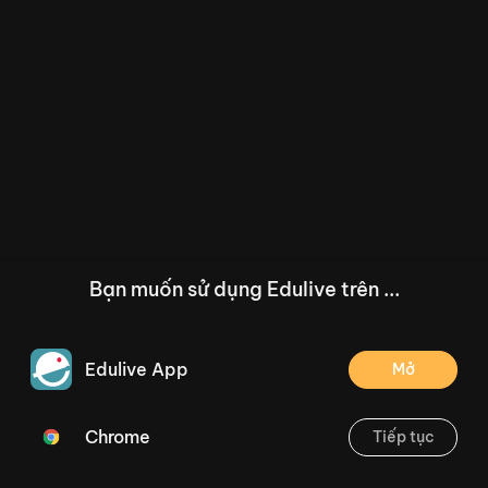
Bạn muốn sử dụng Edulive trên ...
Edulive App
Mở
Chrome
Tiếp tục
/--
Bài 55. Phép trừ trong phạm vi 10 000 - Tiết 1 - trang 41
Thoát