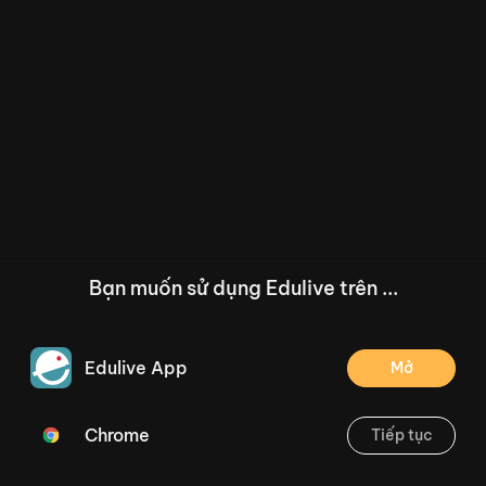
Bạn muốn sử dụng Edulive trên ...
Edulive App
Mở
Chrome
Tiếp tục
/--
Bài 79: Phép trừ trong phạm vi 100000 (Tiết 2) Trang 55
Thoát