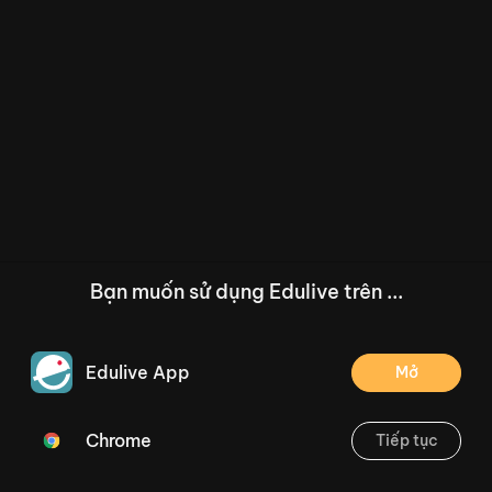
Bạn muốn sử dụng Edulive trên ...
Edulive App
Mở
Chrome
Tiếp tục
/--
Bài 96: inh, ich (Tiết 6,7) Trang 8
Thoát