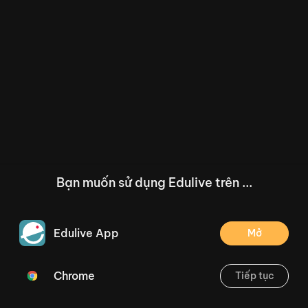
Bạn muốn sử dụng Edulive trên ...
Edulive App
Mở
Chrome
Tiếp tục
/--
Một chuyến đi đến Châu Nam Cực -
Thoát