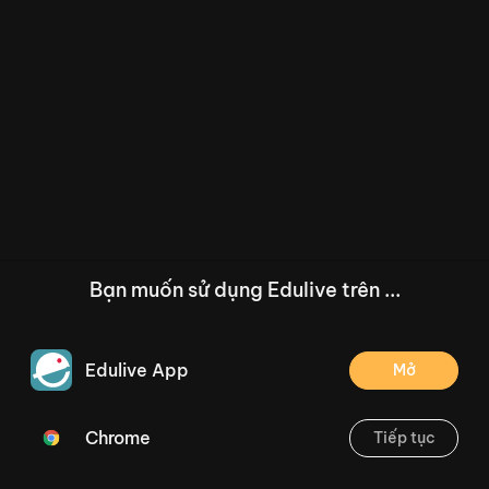
Bạn muốn sử dụng Edulive trên ...
Edulive App
Mở
Chrome
Tiếp tục
/--
Phiếu bài tập Tiếng Việt 1 tuần 28: Chú bé chăn cừu, Tiếng vọng của núi
Thoát