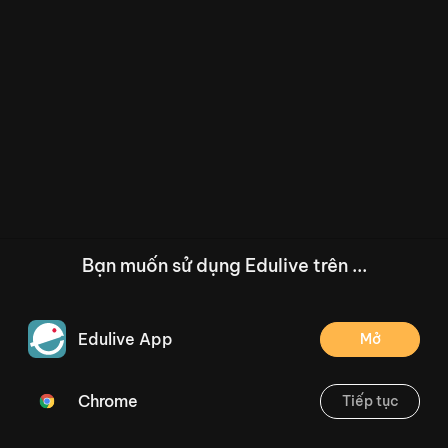
Bạn muốn sử dụng Edulive trên ...
Edulive App
Mở
Chrome
Tiếp tục
/--
Phiếu bài tập Tiếng Việt 2 tuần 21: Phân biệt ng/ngh, r/d/gi, ưc/ưt
Thoát