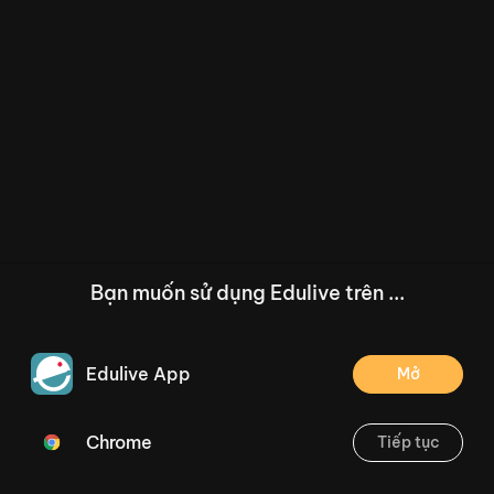
Bạn muốn sử dụng Edulive trên ...
Edulive App
Mở
Chrome
Tiếp tục
/--
Toán 2 - Kì I - Cuối kì - Đề 7
Thoát