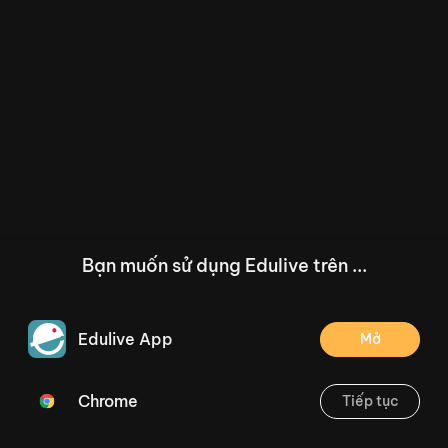
Bạn muốn sử dụng Edulive trên ...
Edulive App
Mở
Chrome
Tiếp tục
/--
Bài 03: Làm quen với số 4, 5
Thoát