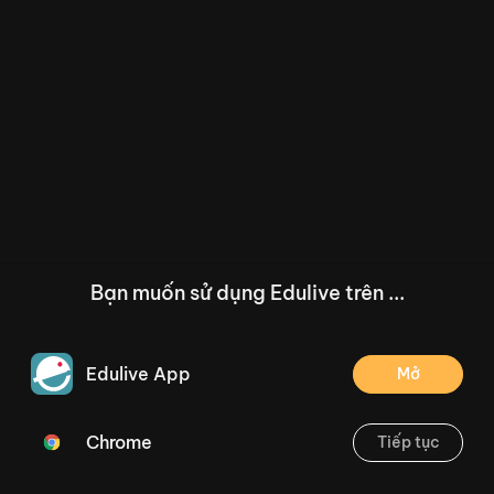
Bạn muốn sử dụng Edulive trên ...
Edulive App
Mở
Chrome
Tiếp tục
/--
Bài 9: Giải bài toán về thêm bớt một số đơn vị - Tiết 2 - Trang 37
Thoát