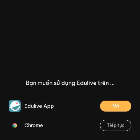
Bạn muốn sử dụng Edulive trên ...
Edulive App
Mở
Chrome
Tiếp tục
/--
Kể chuyện: Trận bóng trên đường phố (Tiết 4, 5) Trang 40
Thoát