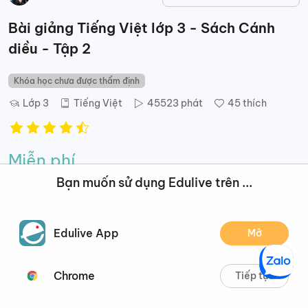
Bài giảng Tiếng Việt lớp 3 - Sách Cánh
diều - Tập 2
Khóa học chưa được thẩm định
Lớp 3
Tiếng Việt
45523
phát
45
thích
Miễn phí
Bạn muốn sử dụng Edulive trên ...
Thêm vào khóa học của tôi
Edulive App
Mở
Mô tả
Nội dung
Đánh giá
Đề xuất
Chrome
Tiếp tục
Mô tả