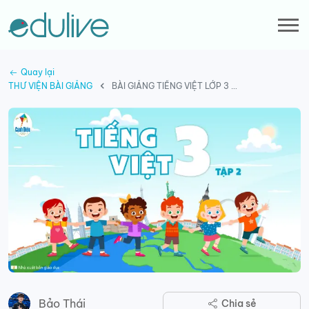
Quay lại
THƯ VIỆN BÀI GIẢNG
BÀI GIẢNG TIẾNG VIỆT LỚP 3 - SÁCH CÁNH DIỀU - TẬP 2
Bảo Thái
Chia sẻ