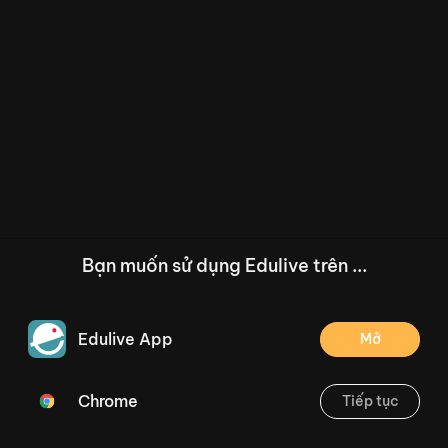
Bạn muốn sử dụng Edulive trên ...
Edulive App
Mở
Chrome
Tiếp tục
/--
Một số con vật nuôi trong gia đình (Bài tự học )
Thoát