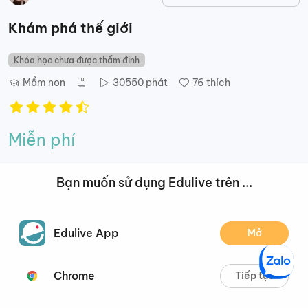
Khám phá thế giới
Khóa học chưa được thẩm định
Mầm non
30550
phát
76
thích
Miễn phí
Thêm vào khóa học của tôi
Bạn muốn sử dụng Edulive trên ...
Mô tả
Nội dung
Đánh giá
Đề xuất
Edulive App
Mở
Mô tả
Chrome
Tiếp tục
Khám phá thế giới xung quanh trẻ nhỏ với nhiều chủ đề