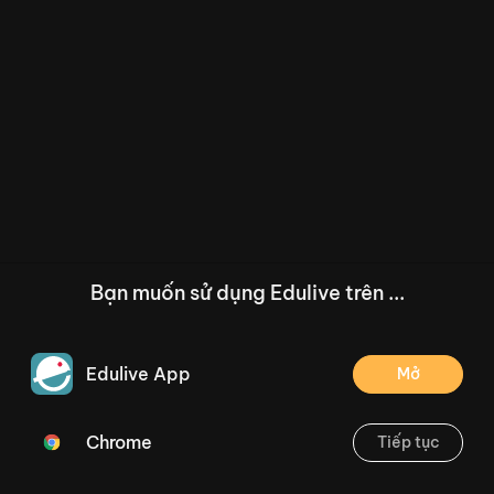
Bạn muốn sử dụng Edulive trên ...
Edulive App
Mở
Chrome
Tiếp tục
/--
Phiếu bài tập Toán 1 tuần 5: So sánh số, mấy và mấy
Thoát