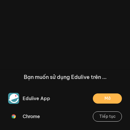
Bạn muốn sử dụng Edulive trên ...
Edulive App
Mở
Chrome
Tiếp tục
/--
Phiếu bài tập Toán 2 tuần 11: Phép cộng (có nhớ) số có hai chữ số với số có hai chữ số trong phạm vi 100
Thoát