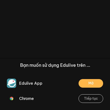
Bạn muốn sử dụng Edulive trên ...
Edulive App
Mở
Chrome
Tiếp tục
/--
[T05.1.11] So sánh các số: bằng, lớn hơn, bé hơn (1 tiết) Trang 34
Thoát