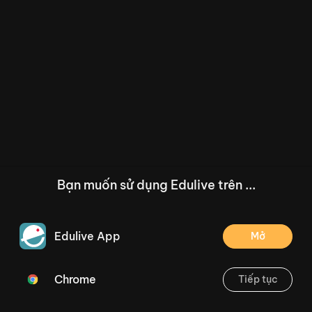
Bạn muốn sử dụng Edulive trên ...
Edulive App
Mở
Chrome
Tiếp tục
/--
[T17,18.1.29.1] ÔN TẬP HK1 (3 tiết) Trang 74
Thoát