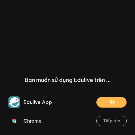
Bạn muốn sử dụng Edulive trên ...
Edulive App
Mở
Chrome
Tiếp tục
/--
Bài 1: Rửa tay trước khi ăn - Trang 66 (Tiết 3 + 4)
Thoát