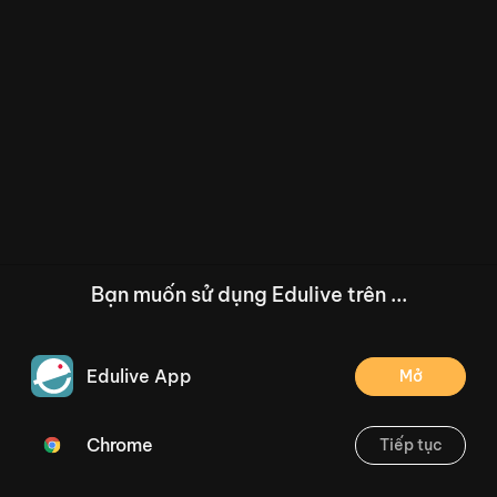
Bạn muốn sử dụng Edulive trên ...
Edulive App
Mở
Chrome
Tiếp tục
/--
Bài 4: Nếu không may bị lạc - Trang 76 (Tiết 3 + 4)
Thoát