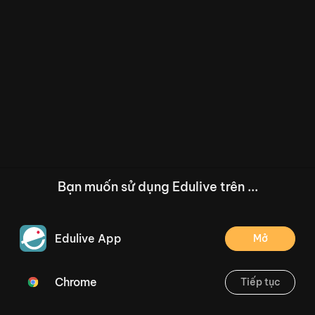
Bạn muốn sử dụng Edulive trên ...
Edulive App
Mở
Chrome
Tiếp tục
/--
Bài 14: Một phần mấy - Tiết 2- Trang 44
Thoát