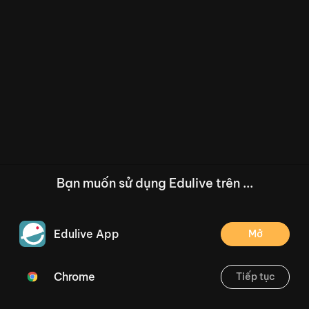
Bạn muốn sử dụng Edulive trên ...
Edulive App
Mở
Chrome
Tiếp tục
/--
Bài 6: Bảng nhân 4, bảng chia 4 - Tiết 2- Trang 20
Thoát