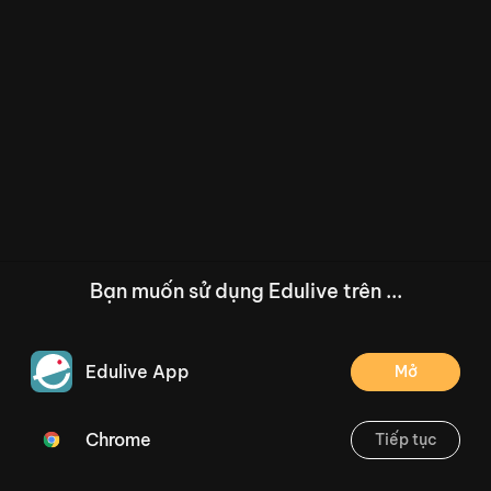
Bạn muốn sử dụng Edulive trên ...
Edulive App
Mở
Chrome
Tiếp tục
/--
Bài 16: Điểm ở giữa, trung điểm của đoạn thẳng - Tiết 2 - Trang 50
Thoát