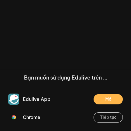
Bạn muốn sử dụng Edulive trên ...
Edulive App
Mở
Chrome
Tiếp tục
/--
Bài 16: Ôn tập về phép chia, bảng chia 2, bảng chia 5 (Tiết 1) Trang 36
Thoát