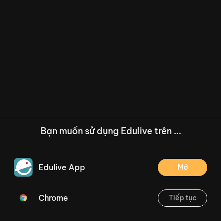
Bạn muốn sử dụng Edulive trên ...
Edulive App
Mở
Chrome
Tiếp tục
/--
Bài 29: Em ôn lại những gì đã học (Tiết 1) Trang 63
Thoát