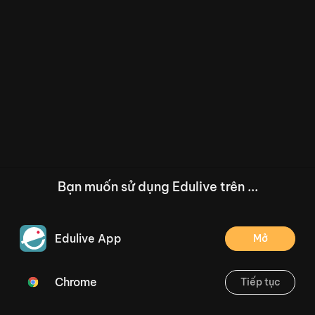
Bạn muốn sử dụng Edulive trên ...
Edulive App
Mở
Chrome
Tiếp tục
/--
Bài 17: gi, k (Tiết 3,4) Trang 34
Thoát