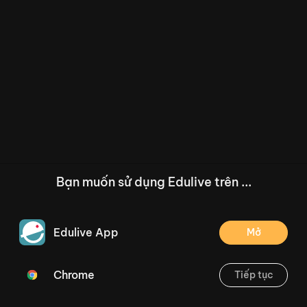
Bạn muốn sử dụng Edulive trên ...
Edulive App
Mở
Chrome
Tiếp tục
/--
Bài 40. âm, âp (Tiết 1,2) Trang 72
Thoát