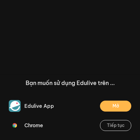
Bạn muốn sử dụng Edulive trên ...
Edulive App
Mở
Chrome
Tiếp tục
/--
Nói và nghe: Nói lời chào, lời chia tay. Giới thiệu về trường em (Tiết 7) Trang 44
Thoát