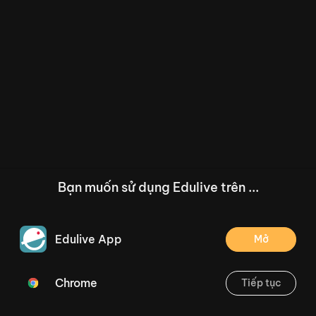
Bạn muốn sử dụng Edulive trên ...
Edulive App
Mở
Chrome
Tiếp tục
/--
Tự đọc sách báo: Đọc sách báo viết về thầy cô (Tiết 9,10) Trang 63
Thoát