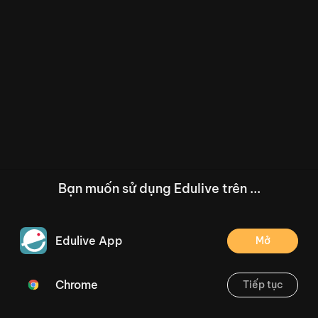
Bạn muốn sử dụng Edulive trên ...
Edulive App
Mở
Chrome
Tiếp tục
/--
Viết: Viết tự thuật. (Tiết 8) Trang 19
Thoát