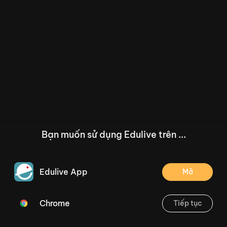
Bạn muốn sử dụng Edulive trên ...
Edulive App
Mở
Chrome
Tiếp tục
/--
Bài 1: Các số 0, 1, 2, 3, 4, 5 (Tiết 1) - Trang 8
Thoát