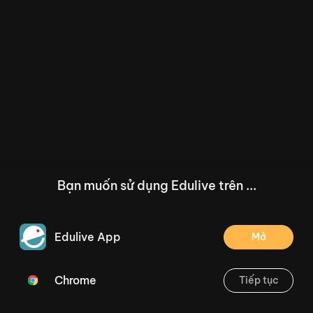
Bạn muốn sử dụng Edulive trên ...
Edulive App
Mở
Chrome
Tiếp tục
/--
Bài 5: Luyện tập (Tiết 3) - Trang 36
Thoát