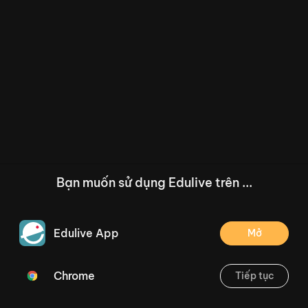
Bạn muốn sử dụng Edulive trên ...
Edulive App
Mở
Chrome
Tiếp tục
/--
Bài 6: Luyện tập chung (Tiết 4) - Trang 44
Thoát