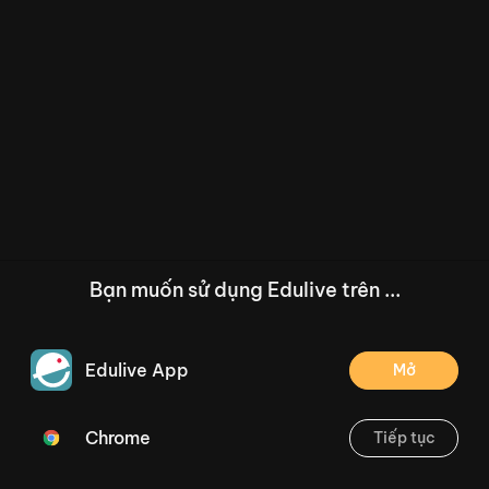
Bạn muốn sử dụng Edulive trên ...
Edulive App
Mở
Chrome
Tiếp tục
/--
Phiếu bài tập Toán 1 tuần 29: Luyện tập chung
Thoát