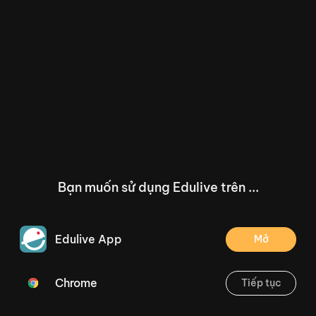
Bạn muốn sử dụng Edulive trên ...
Edulive App
Mở
Chrome
Tiếp tục
/--
Bài 20: Ôn tập và kể chuyện - Trang 52
Thoát