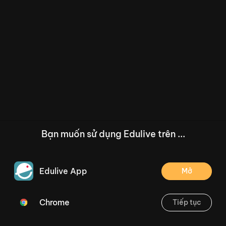
Bạn muốn sử dụng Edulive trên ...
Edulive App
Mở
Chrome
Tiếp tục
/--
Bài 40: Ôn tập và kể chuyện - Trang 92
Thoát