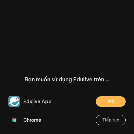
Bạn muốn sử dụng Edulive trên ...
Edulive App
Mở
Chrome
Tiếp tục
/--
Bài đọc 1: Con heo đất. Mở rộng vốn từ về đồ vật (Tiết 1, 2) Trang 32
Thoát