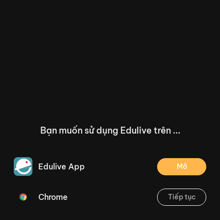
Bạn muốn sử dụng Edulive trên ...
Edulive App
Mở
Chrome
Tiếp tục
/--
Bài đọc 1: Ngưỡng cửa. Từ có nghĩa giống nhau (Tiết 1, 2) Trang 45
Thoát