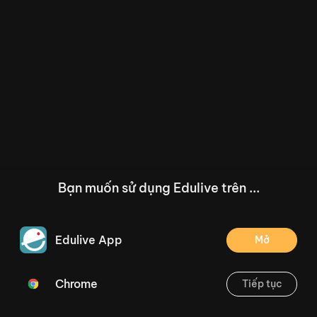
Bạn muốn sử dụng Edulive trên ...
Edulive App
Mở
Chrome
Tiếp tục
/--
Bài đọc 2: Cái cầu. Luyện tập về từ có nghĩa trái ngược nhau (Tiết 6) Trang 84
Thoát