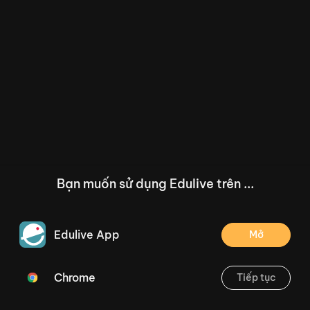
Bạn muốn sử dụng Edulive trên ...
Edulive App
Mở
Chrome
Tiếp tục
/--
Bài viết 1: Ôn chữ viết hoa: L (Tiết 3) Trang 96
Thoát