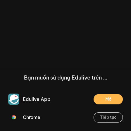
Bạn muốn sử dụng Edulive trên ...
Edulive App
Mở
Chrome
Tiếp tục
/--
Luyện tập (Tiết 35) Trang 44
Thoát