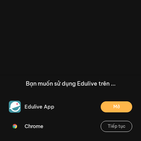
Bạn muốn sử dụng Edulive trên ...
Edulive App
Mở
Chrome
Tiếp tục
/--
Phép cộng (có nhớ) trong phạm vi 100 (Tiết 46,47) Trang 58
Thoát