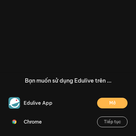
Bạn muốn sử dụng Edulive trên ...
Edulive App
Mở
Chrome
Tiếp tục
/--
Toán 1 - Kì I - Cuối kì - Đề 3
Thoát