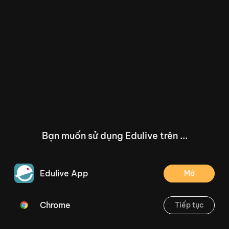
Bạn muốn sử dụng Edulive trên ...
Edulive App
Mở
Chrome
Tiếp tục
/--
Toán 1 - Kì I - Cuối kì - Đề 7
Thoát