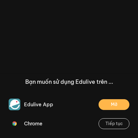
Bạn muốn sử dụng Edulive trên ...
Edulive App
Mở
Chrome
Tiếp tục
/--
Toán 1 - Kì I - Cuối kì - Đề 6
Thoát