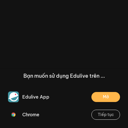
Bạn muốn sử dụng Edulive trên ...
Edulive App
Mở
Chrome
Tiếp tục
/--
Bài 11 - Tiết 1,2: Cái trống trường em- Trang 48
Thoát