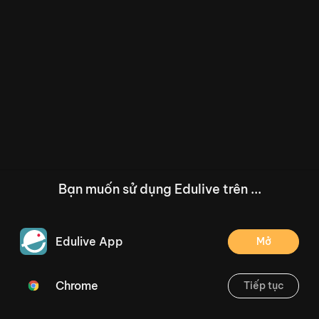
Bạn muốn sử dụng Edulive trên ...
Edulive App
Mở
Chrome
Tiếp tục
/--
Đọc mở rộng - Trang 16
Thoát